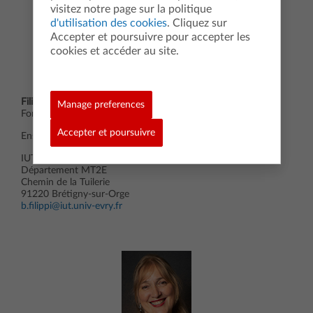
visitez notre page sur la politique
d'utilisation des cookies
. Cliquez sur
Accepter et poursuivre pour accepter les
cookies et accéder au site.
Filippi Béatrice
Manage preferences
Formatrice sur Ile de France
Accepter et poursuivre
Enseignante de Mathématiques
IUT d’Evry-Val-d’Essonne
Département MT2E
Chemin de la Tuilerie
91220 Brétigny-sur-Orge
b.filippi@iut.univ-evry.fr