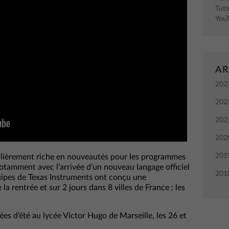
Tuto
You
AR
202
202
202
202
201
culièrement riche en nouveautés pour les programmes
otamment avec l’arrivée d’un nouveau langage officiel
201
uipes de Texas Instruments ont conçu une
 rentrée et sur 2 jours dans 8 villes de France : les
es d’été au lycée Victor Hugo de Marseille, les 26 et