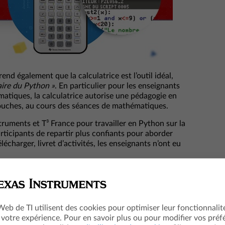
d également que la calculatrice est l’outil idéal,
aire du Python »
. En particulier pour les enseignants
rmatiques, la calculatrice autorise une pédagogie en
 touches, au cours des séances de mathématiques.
truments et T³ France pour travailler en Python sur la
ticipants de repartir plus confiants pour aborder
élécharger, livret d’activités, les enseignants n’ont eu
ue et programmation en Python avec la TI-83 Premium
ivre ici
conde professionnelle »
à pas sur Python avec de courts modules interactifs
 Web de TI utilisent des cookies pour optimiser leur fonctionnalit
 votre expérience. Pour en savoir plus ou pour modifier vos préf