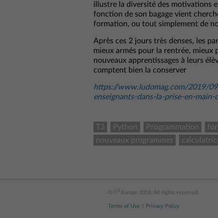
illustre la diversité des motivations 
fonction de son bagage vient chercher
formation, ou tout simplement de no
Après ces 2 jours très denses, les pa
mieux armés pour la rentrée, mieux 
nouveaux apprentissages à leurs élève
comptent bien la conserver
https://www.ludomag.com/2019/09/
enseignants-dans-la-prise-en-main
T3
Python
Programmation
fo
nouveaux programmes
calculatric
3
© T
Europe 2018. All rights reserved.
Terms of Use
Privacy Policy