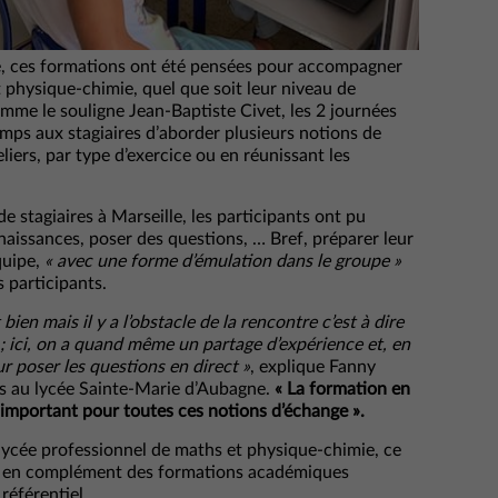
ée, ces formations ont été pensées pour accompagner
physique-chimie, quel que soit leur niveau de
me le souligne Jean-Baptiste Civet, les 2 journées
emps aux stagiaires d’aborder plusieurs notions de
liers, par type d’exercice ou en réunissant les
 stagiaires à Marseille, les participants ont pu
aissances, poser des questions, … Bref, préparer leur
quipe,
« avec une forme d’émulation dans le groupe »
 participants.
bien mais il y a l’obstacle de la rencontre c’est à dire
 ; ici, on a quand même un partage d’expérience et, en
r poser les questions en direct »
, explique Fanny
s au lycée Sainte-Marie d’Aubagne.
« La formation en
t important pour toutes ces notions d’échange ».
lycée professionnel de maths et physique-chimie, ce
e, en complément des formations académiques
référentiel.