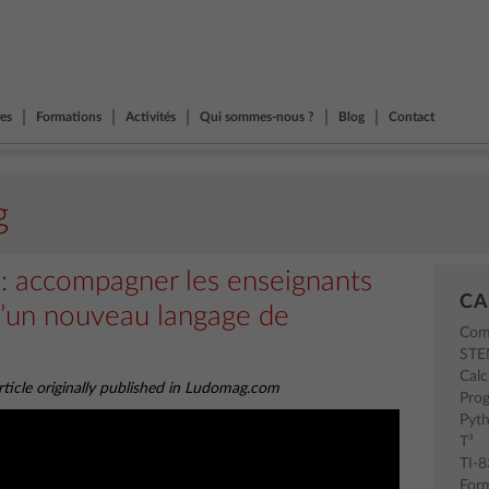
res
Formations
Activités
Qui sommes-nous ?
Blog
Contact
g
 : accompagner les enseignants
CA
d’un nouveau langage de
Com
ST
Calc
ticle originally published in Ludomag.com
Pro
Pyt
T³
TI-
For