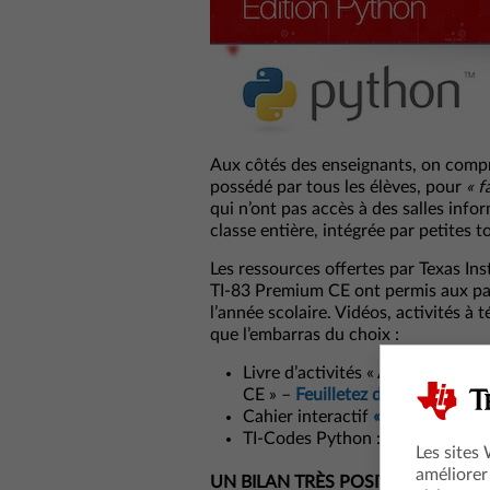
Aux côtés des enseignants, on compren
possédé par tous les élèves, pour
« f
qui n’ont pas accès à des salles info
classe entière, intégrée par petites
Les ressources offertes par Texas Ins
TI-83 Premium CE ont permis aux par
l’année scolaire. Vidéos, activités à t
que l’embarras du choix :
Livre d’activités « Algorithmiq
CE » –
Feuilletez des extraits du l
Cahier interactif
« Python en Se
TI-Codes Python :
démarrez pas 
Les sites
améliorer
UN BILAN TRÈS POSITIF