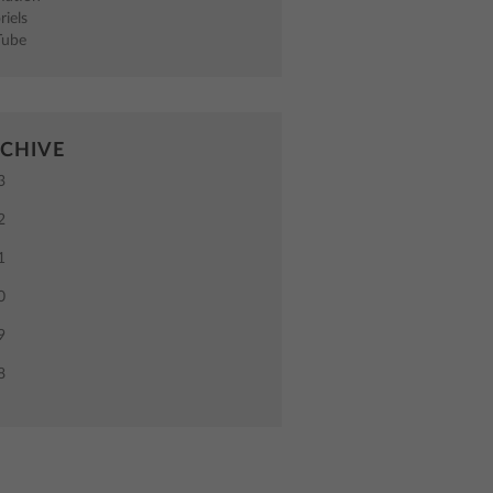
riels
Tube
CHIVE
3
2
1
0
9
8