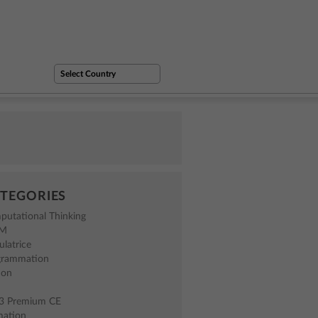
TEGORIES
putational Thinking
EM
ulatrice
grammation
hon
83 Premium CE
mation