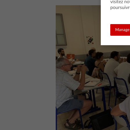
visitez no
poursuivr
Manage 